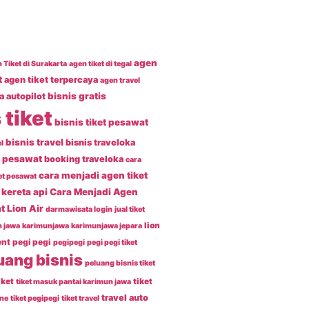
agen
 Tiket di Surakarta
agen tiket di tegal
t
agen tiket terpercaya
agen travel
bisnis gratis
a
autopilot
 tiket
bisnis tiket pesawat
bisnis travel
bisnis traveloka
l
t pesawat
booking traveloka
cara
cara menjadi agen tiket
et pesawat
kereta api
Cara Menjadi Agen
t Lion Air
darmawisata login
jual tiket
lion
 jawa
karimunjawa
karimunjawa jepara
ent
pegi pegi
pegipegi
pegi pegi tiket
uang bisnis
peluang bisnis tiket
iket
tiket
tiket masuk pantai karimun jawa
travel auto
ine
tiket pegipegi
tiket travel