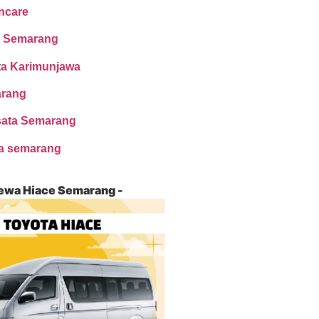
ncare
 Semarang
ta Karimunjawa
arang
sata Semarang
ta semarang
ewa Hiace Semarang -