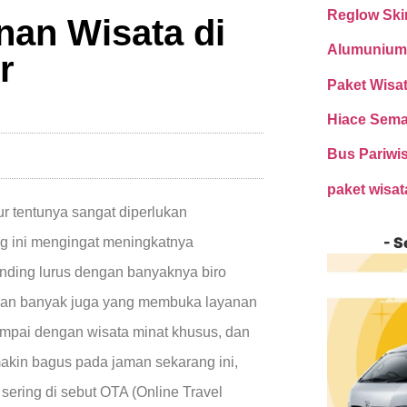
Reglow Ski
nan Wisata di
Alumunium
r
Paket Wisa
Hiace Sem
Bus Pariwi
paket wisa
r tentunya sangat diperlukan
- S
ng ini mengingat meningkatnya
nding lurus dengan banyaknya biro
 dan banyak juga yang membuka layanan
 sampai dengan wisata minat khusus, dan
kin bagus pada jaman sekarang ini,
sering di sebut OTA (Online Travel