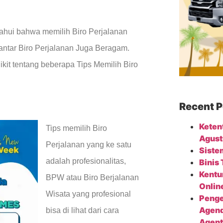
etahui bahwa memilih Biro Perjalanan
 antar Biro Perjalanan Juga Beragam.
ikit tentang beberapa Tips Memilih Biro
Recent P
Keten
Tips memilih Biro
Agust
Perjalanan yang ke satu
Siste
adalah profesionalitas,
Binis
Kentu
BPW atau Biro Berjalanan
Onlin
Wisata yang profesional
Penge
Agend
bisa di lihat dari cara
Agent