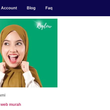
Account
Blog
Faq
ami
n web murah