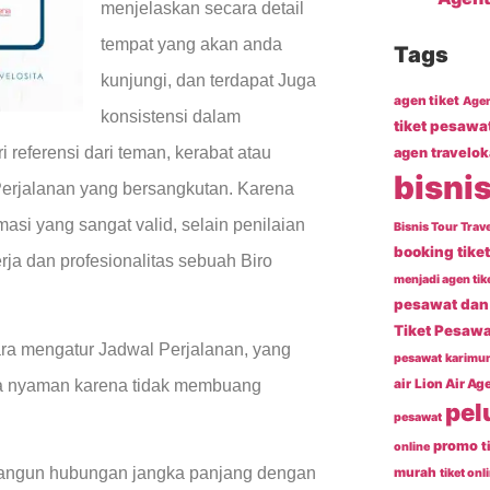
menjelaskan secara detail
tempat yang akan anda
Tags
kunjungi, dan terdapat Juga
agen tiket
Agen
konsistensi dalam
tiket pesawa
 referensi dari teman, kerabat atau
agen travelok
bisnis
erjalanan yang bersangkutan. Karena
asi yang sangat valid, selain penilaian
Bisnis Tour Trave
booking tike
erja dan profesionalitas sebuah Biro
menjadi agen tik
pesawat dan 
Tiket Pesawa
 cara mengatur Jadwal Perjalanan, yang
pesawat
karimun
air
Lion Air Ag
ata nyaman karena tidak membuang
pel
pesawat
promo
t
online
mbangun hubungan jangka panjang dengan
murah
tiket onl