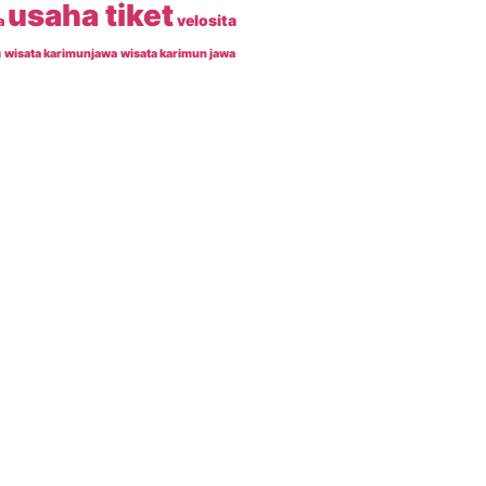
usaha tiket
velosita
a
n
wisata karimunjawa
wisata karimun jawa