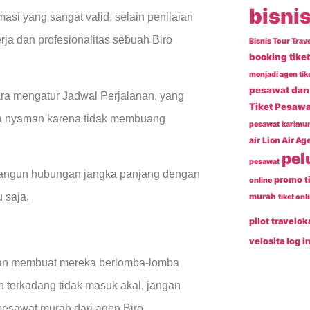
bisnis
asi yang sangat valid, selain penilaian
erja dan profesionalitas sebuah Biro
Bisnis Tour Trave
booking tike
menjadi agen tik
pesawat dan 
 cara mengatur Jadwal Perjalanan, yang
Tiket Pesawa
ata nyaman karena tidak membuang
pesawat
karimun
air
Lion Air Ag
pel
pesawat
mbangun hubungan jangka panjang dengan
promo
t
online
 saja.
murah
tiket onl
pilot
travelok
velosita log i
anan membuat mereka berlomba-lomba
terkadang tidak masuk akal, jangan
 pesawat murah dari agen Biro