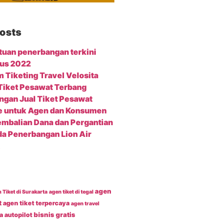
osts
tuan penerbangan terkini
us 2022
m Tiketing Travel Velosita
 Tiket Pesawat Terbang
ngan Jual Tiket Pesawat
e untuk Agen dan Konsumen
mbalian Dana dan Pergantian
a Penerbangan Lion Air
agen
 Tiket di Surakarta
agen tiket di tegal
t
agen tiket terpercaya
agen travel
bisnis gratis
a
autopilot