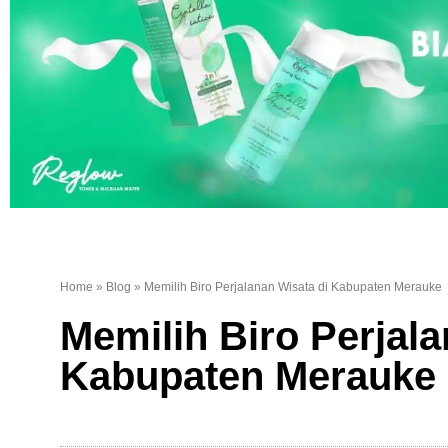
Home
»
Blog
»
Memilih Biro Perjalanan Wisata di Kabupaten Merauke
Memilih Biro Perjala
Kabupaten Merauke