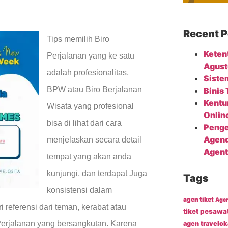
Recent P
Tips memilih Biro
Keten
Perjalanan yang ke satu
Agust
adalah profesionalitas,
Siste
BPW atau Biro Berjalanan
Binis
Kentu
Wisata yang profesional
Onlin
bisa di lihat dari cara
Penge
Agend
menjelaskan secara detail
Agent
tempat yang akan anda
kunjungi, dan terdapat Juga
Tags
konsistensi dalam
agen tiket
Agen
 referensi dari teman, kerabat atau
tiket pesawa
erjalanan yang bersangkutan. Karena
agen travelok