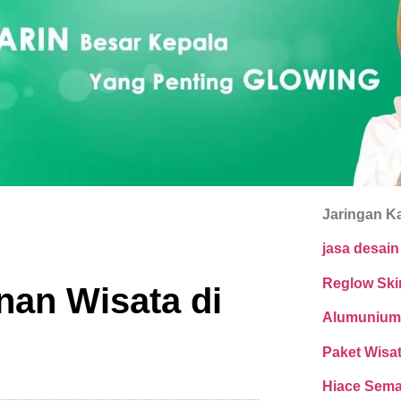
Jaringan K
jasa desai
Reglow Ski
nan Wisata di
Alumunium
Paket Wisa
Hiace Sem