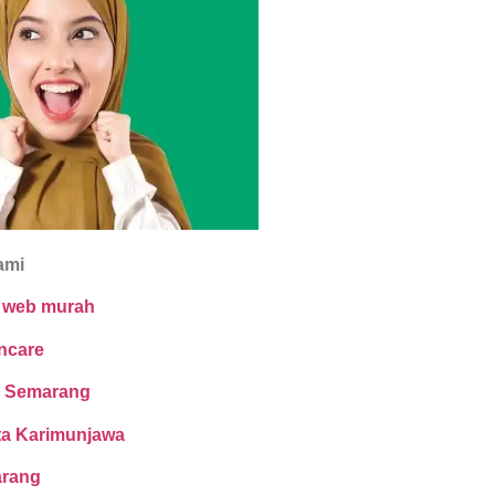
ami
n web murah
ncare
 Semarang
ta Karimunjawa
arang