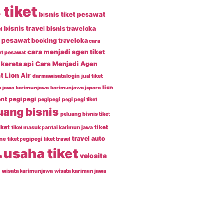
 tiket
bisnis tiket pesawat
bisnis travel
bisnis traveloka
l
t pesawat
booking traveloka
cara
cara menjadi agen tiket
et pesawat
kereta api
Cara Menjadi Agen
t Lion Air
darmawisata login
jual tiket
lion
 jawa
karimunjawa
karimunjawa jepara
ent
pegi pegi
pegipegi
pegi pegi tiket
uang bisnis
peluang bisnis tiket
iket
tiket
tiket masuk pantai karimun jawa
travel auto
ine
tiket pegipegi
tiket travel
usaha tiket
velosita
a
n
wisata karimunjawa
wisata karimun jawa