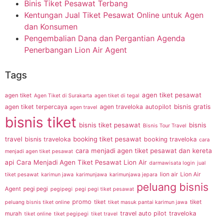
Binis Tiket Pesawat Terbang
Kentungan Jual Tiket Pesawat Online untuk Agen
dan Konsumen
Pengembalian Dana dan Pergantian Agenda
Penerbangan Lion Air Agent
Tags
agen tiket pesawat
agen tiket
Agen Tiket di Surakarta
agen tiket di tegal
bisnis gratis
agen tiket terpercaya
agen traveloka
autopilot
agen travel
bisnis tiket
bisnis tiket pesawat
bisnis
Bisnis Tour Travel
travel
booking tiket pesawat
bisnis traveloka
booking traveloka
cara
cara menjadi agen tiket pesawat dan kereta
menjadi agen tiket pesawat
api
Cara Menjadi Agen Tiket Pesawat Lion Air
darmawisata login
jual
lion air
Lion Air
tiket pesawat
karimun jawa
karimunjawa
karimunjawa jepara
peluang bisnis
Agent
pegi pegi
pegipegi
pegi pegi tiket pesawat
promo
tiket
tiket
peluang bisnis tiket online
tiket masuk pantai karimun jawa
travel auto pilot
traveloka
murah
tiket online
tiket pegipegi
tiket travel