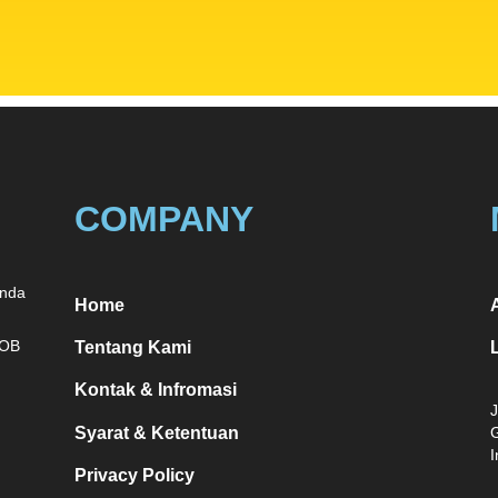
COMPANY
nda
Home
A
POB
Tentang Kami
Kontak & Infromasi
J
Syarat & Ketentuan
I
Privacy Policy