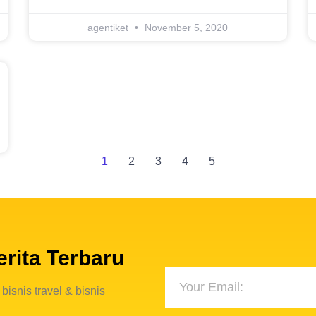
agentiket
November 5, 2020
1
2
3
4
5
rita Terbaru
bisnis travel & bisnis