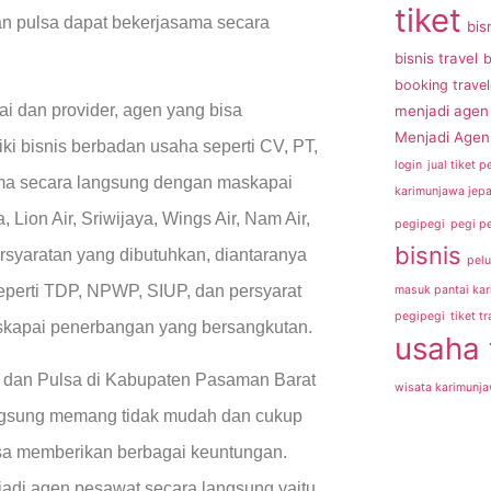
tiket
an pulsa dapat bekerjasama secara
bis
bisnis travel
b
booking trave
i dan provider, agen yang bisa
menjadi agen 
Menjadi Agen 
i bisnis berbadan usaha seperti CV, PT,
login
jual tiket 
asama secara langsung dengan maskapai
karimunjawa jepa
Lion Air, Sriwijaya, Wings Air, Nam Air,
pegipegi
pegi p
bisnis
ersyaratan yang dibutuhkan, diantaranya
pelu
seperti TDP, NPWP, SIUP, dan persyarat
masuk pantai ka
pegipegi
tiket tr
askapai penerbangan yang bersangkutan.
usaha 
t dan Pulsa di Kabupaten Pasaman Barat
wisata karimunj
angsung memang tidak mudah dan cukup
isa memberikan berbagai keuntungan.
jadi agen pesawat secara langsung yaitu