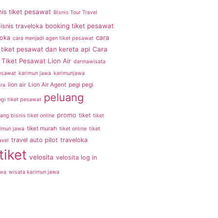
nis tiket pesawat
Bisnis Tour Travel
booking tiket pesawat
isnis traveloka
cara
loka
cara menjadi agen tiket pesawat
tiket pesawat dan kereta api
Cara
Tiket Pesawat Lion Air
darmawisata
pesawat
karimun jawa
karimunjawa
lion air
Lion Air Agent
pegi pegi
ra
peluang
egi tiket pesawat
promo
tiket
ang bisnis tiket online
tiket
tiket murah
rimun jawa
tiket online
tiket
travel auto pilot
traveloka
avel
tiket
velosita
velosita log in
awa
wisata karimun jawa