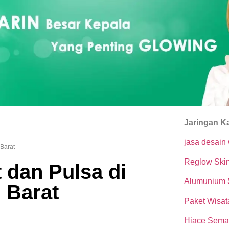
Jaringan K
jasa desain
Barat
Reglow Ski
 dan Pulsa di
Alumunium
 Barat
Paket Wisat
Hiace Sema