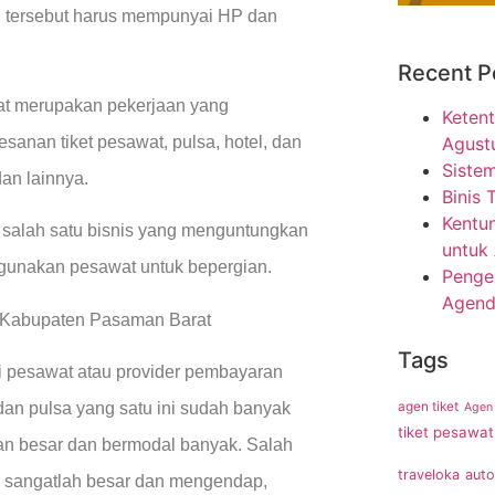
g tersebut harus mempunyai HP dan
Recent P
wat merupakan pekerjaan yang
Ketent
Agust
nan tiket pesawat, pulsa, hotel, dan
Sistem
an lainnya.
Binis 
Kentun
 salah satu bisnis yang menguntungkan
untuk
gunakan pesawat untuk bepergian.
Penge
Agend
di Kabupaten Pasaman Barat
Tags
 pesawat atau provider pembayaran
agen tiket
dan pulsa yang satu ini sudah banyak
Agen 
tiket pesawat
an besar dan bermodal banyak. Salah
traveloka
auto
 sangatlah besar dan mengendap,