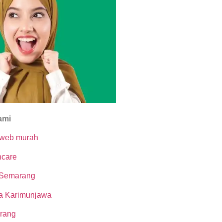
ami
 web murah
ncare
 Semarang
a Karimunjawa
rang