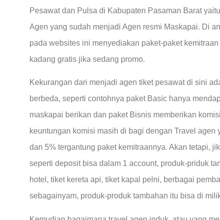
Pesawat dan Pulsa di Kabupaten Pasaman Barat yait
Agen yang sudah menjadi Agen resmi Maskapai. Di a
pada websites ini menyediakan paket-paket kemitraa
kadang gratis jika sedang promo.
Kekurangan dari menjadi agen tiket pesawat di sini ad
berbeda, seperti contohnya paket Basic hanya mendap
maskapai berikan dan paket Bisnis memberikan komisi
keuntungan komisi masih di bagi dengan Travel agen 
dan 5% tergantung paket kemitraannya. Akan tetapi, jik
seperti deposit bisa dalam 1 account, produk-priduk 
hotel, tiket kereta api, tiket kapal pelni, berbagai pem
sebagainyam, produk-produk tambahan itu bisa di mili
Kemudian bagaimana travel agen induk, atau yang me