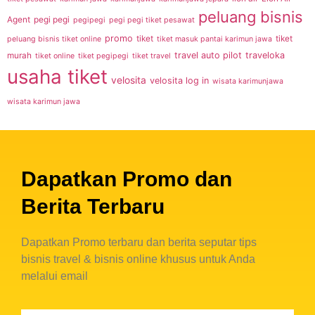
peluang bisnis
Agent
pegi pegi
pegipegi
pegi pegi tiket pesawat
promo
tiket
tiket
peluang bisnis tiket online
tiket masuk pantai karimun jawa
travel auto pilot
traveloka
murah
tiket online
tiket pegipegi
tiket travel
usaha tiket
velosita
velosita log in
wisata karimunjawa
wisata karimun jawa
Dapatkan Promo dan
Berita Terbaru
Dapatkan Promo terbaru dan berita seputar tips
bisnis travel & bisnis online khusus untuk Anda
melalui email