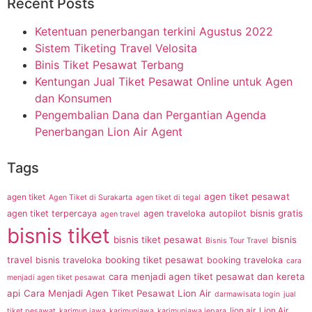
Recent Posts
Ketentuan penerbangan terkini Agustus 2022
Sistem Tiketing Travel Velosita
Binis Tiket Pesawat Terbang
Kentungan Jual Tiket Pesawat Online untuk Agen
dan Konsumen
Pengembalian Dana dan Pergantian Agenda
Penerbangan Lion Air Agent
Tags
agen tiket pesawat
agen tiket
Agen Tiket di Surakarta
agen tiket di tegal
bisnis gratis
agen tiket terpercaya
agen traveloka
autopilot
agen travel
bisnis tiket
bisnis tiket pesawat
bisnis
Bisnis Tour Travel
travel
booking tiket pesawat
bisnis traveloka
booking traveloka
cara
cara menjadi agen tiket pesawat dan kereta
menjadi agen tiket pesawat
api
Cara Menjadi Agen Tiket Pesawat Lion Air
darmawisata login
jual
lion air
Lion Air
tiket pesawat
karimun jawa
karimunjawa
karimunjawa jepara