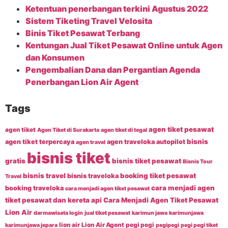
Ketentuan penerbangan terkini Agustus 2022
Sistem Tiketing Travel Velosita
Binis Tiket Pesawat Terbang
Kentungan Jual Tiket Pesawat Online untuk Agen
dan Konsumen
Pengembalian Dana dan Pergantian Agenda
Penerbangan Lion Air Agent
Tags
agen tiket pesawat
agen tiket
Agen Tiket di Surakarta
agen tiket di tegal
bisnis
agen tiket terpercaya
agen traveloka
autopilot
agen travel
bisnis tiket
gratis
bisnis tiket pesawat
Bisnis Tour
bisnis travel
booking tiket pesawat
bisnis traveloka
Travel
cara menjadi agen
booking traveloka
cara menjadi agen tiket pesawat
tiket pesawat dan kereta api
Cara Menjadi Agen Tiket Pesawat
Lion Air
darmawisata login
jual tiket pesawat
karimun jawa
karimunjawa
lion air
Lion Air Agent
pegi pegi
karimunjawa jepara
pegipegi
pegi pegi tiket