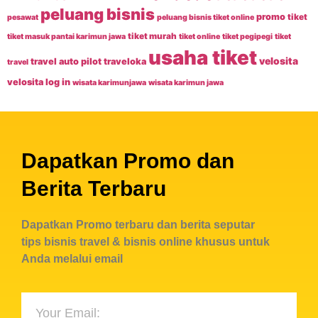
peluang bisnis
promo
tiket
pesawat
peluang bisnis tiket online
tiket murah
tiket masuk pantai karimun jawa
tiket online
tiket pegipegi
tiket
usaha tiket
velosita
travel auto pilot
traveloka
travel
velosita log in
wisata karimunjawa
wisata karimun jawa
Dapatkan Promo dan
Berita Terbaru
Dapatkan Promo terbaru dan berita seputar
tips bisnis travel & bisnis online khusus untuk
Anda melalui email