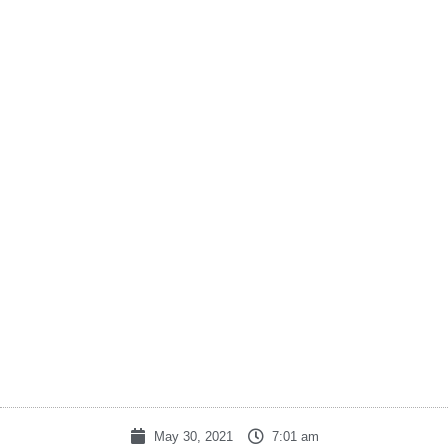
Home
»
Blog
»
Cara Menjadi Agen Tiket Pesawat Terbaik
Cara Menjadi Agen Tiket
Pesawat Terbaik
May 30, 2021
7:01 am