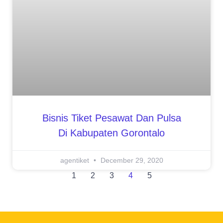
Bisnis Tiket Pesawat Dan Pulsa
Di Kabupaten Gorontalo
agentiket
December 29, 2020
1
2
3
4
5