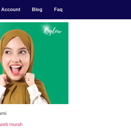
Account
Blog
Faq
ami
 web murah