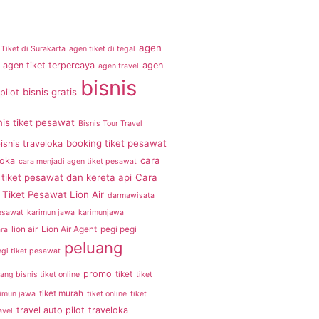
agen
Tiket di Surakarta
agen tiket di tegal
agen tiket terpercaya
agen
agen travel
bisnis
bisnis gratis
pilot
nis tiket pesawat
Bisnis Tour Travel
booking tiket pesawat
isnis traveloka
cara
loka
cara menjadi agen tiket pesawat
tiket pesawat dan kereta api
Cara
Tiket Pesawat Lion Air
darmawisata
pesawat
karimun jawa
karimunjawa
lion air
Lion Air Agent
pegi pegi
ra
peluang
egi tiket pesawat
promo
tiket
ang bisnis tiket online
tiket
tiket murah
rimun jawa
tiket online
tiket
travel auto pilot
traveloka
avel