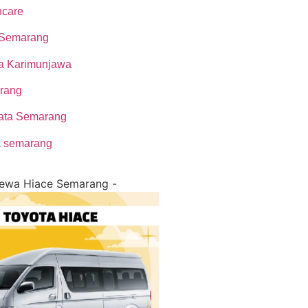
ncare
 Semarang
a Karimunjawa
rang
sata Semarang
a semarang
Sewa Hiace Semarang -