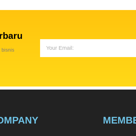
rbaru
 bisnis
OMPANY
MEMB