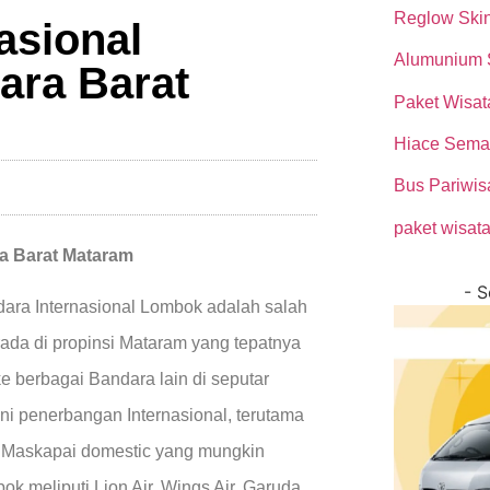
Reglow Ski
asional
Alumunium
ara Barat
Paket Wisat
Hiace Sema
Bus Pariwi
paket wisat
a Barat Mataram
- 
ara Internasional Lombok adalah salah
rada di propinsi Mataram yang tepatnya
 berbagai Bandara lain di seputar
i penerbangan Internasional, terutama
. Maskapai domestic yang mungkin
k meliputi Lion Air, Wings Air, Garuda