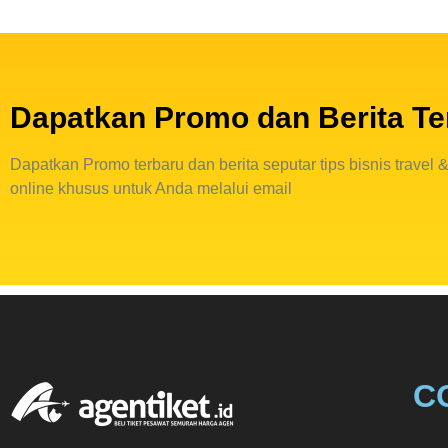
Dapatkan Promo dan Berita Te
Dapatkan Promo terbaru dan berita seputar tips bisnis travel &
online khusus untuk Anda melalui email
C