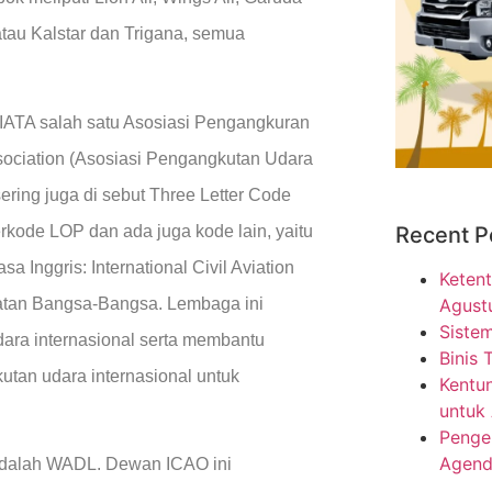
 atau Kalstar dan Trigana, semua
IATA salah satu Asosiasi Pengangkuran
Association (Asosiasi Pengangkutan Udara
sering juga di sebut Three Letter Code
Recent P
rkode LOP dan ada juga kode lain, yaitu
 Inggris: International Civil Aviation
Ketent
Agust
atan Bangsa-Bangsa. Lembaga ini
Sistem
dara internasional serta membantu
Binis 
an udara internasional untuk
Kentun
untuk
Penge
Agend
adalah WADL. Dewan ICAO ini