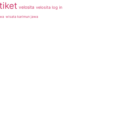
tiket
velosita
velosita log in
awa
wisata karimun jawa