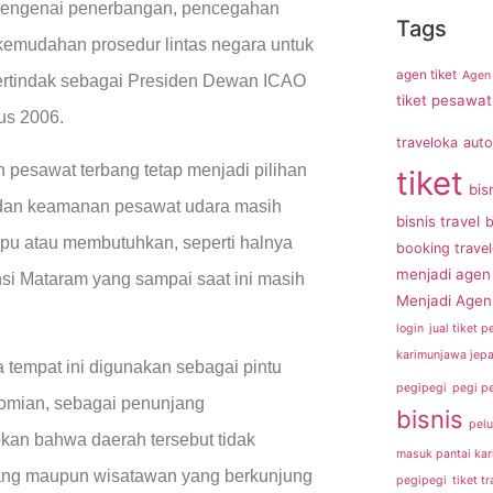
mengenai penerbangan, pencegahan
Tags
kemudahan prosedur lintas negara untuk
agen tiket
Agen 
 bertindak sebagai Presiden Dewan ICAO
tiket pesawat
us 2006.
traveloka
auto
 pesawat terbang tetap menjadi pilihan
tiket
bis
 dan keamanan pesawat udara masih
bisnis travel
b
pu atau membutuhkan, seperti halnya
booking trave
menjadi agen 
si Mataram yang sampai saat ini masih
Menjadi Agen 
login
jual tiket 
karimunjawa jepa
tempat ini digunakan sebagai pintu
pegipegi
pegi p
omian, sebagai penunjang
bisnis
pelu
an bahwa daerah tersebut tidak
masuk pantai ka
orang maupun wisatawan yang berkunjung
pegipegi
tiket tr